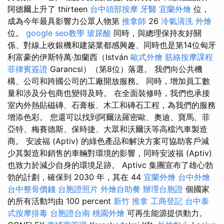
阿德爾上升了 thirteen
台中頭部按摩
牙醫
宜蘭外燴
位，
成為今年最具影響力公眾人物第
推拿師
26
冷氣清洗
外燴
位。
google seo教學
玻尿酸
同時，與總理保持友好關
係、對線上收銀機和建築業都感興趣、同時也是第14位匈牙
利富豪的伊斯特萬·加蘭西（István
歐式外燴
筋絡按摩課程
菲律賓簽證
Garancsi）（第8位）落選。 我們向公共機
構、公司和跨國公司的工廠開放服務。 同時，增加員工數
量和涉及分包商也變得及時。 在全面裝修時，我們也承接
室內外熱貼磁磚、石膏板、木工和磚石工程，為我們的服務
增添色彩。 您還可以找到阿爾法羅密歐、奧迪、寶馬、菲
亞特、梅賽德斯、保時捷、大眾和沃爾沃等高檔汽車製造
商。 安波福 (Aptiv) 的綠色產品和解決方案可協助客戶減
少其製造和銷售的車輛對環境的影響，同時安波福 (Aptiv)
也致力於減少自身的環境足跡。 Aptivc 集團宣布了雄心勃
勃的計劃，確保到 2030 年，其在 44
宜蘭外燴
台中外燴
台中整骨價錢
台胞證照片
外燴自助餐
辦理台胞證
個國家
的所有活動均由 100 percent
新竹 推拿
工商登記
台中泰
式按摩排毒
台胞證台南
桃園外燴
可再生能源提供動力。