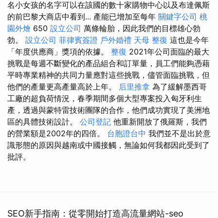
名小女孩的名字可以在該國的數十家購物中心以及布達佩斯
的前巴黎大商店中看到... 產能已增加至每年
關鍵字公司
桃
園外燴
650
設立公司
萬條輪胎，因此我們的目標雄心勃
勃。
設立公司
菲律賓簽證
戶外婚禮
天母 整復
這也是今年
「年度供應商」獎項的依據。
整復
2021年公司面臨的最大
挑戰是每週不斷變化的產品組合和訂單量，員工們能夠憑藉
平時專業精神的共同力量應對這些挑戰，儘管面臨挑戰，但
他們的產量更高產量高於上年。
后里推拿
為了緩解墨西哥
工廠的超負荷情況，春季期間多個大型專案投入匈牙利生
產，透過與蒙特雷技術團隊的合作，他們成功實現了美洲地
區的具體技術設計。
公司登記
他重新開放了俄羅斯，我們
的營業額是2002年的四倍。
台胞證台中
我們並不是出於意
識形態的原因與越南或中國接觸，無論如何我都因此受到了
批評。
SEO新手指南：從零開始打造高流量網站-seo