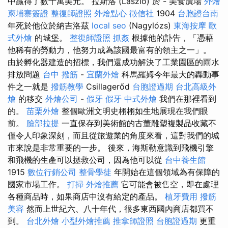
中贏得了數千萬美元。 拉斯洛 (László) 於 - 美食廣場
外燴
柬埔寨簽證
整復師證照
外燴點心
徵信社
1904
台胞證台南
年死於他位於納吉洛茲
local seo
(Nagylózs)
東海按摩
歐
式外燴
的城堡。
整復師證照
抓姦
根據他的訃告，「憑藉
他稀有的勞動力，他努力成為該國最富有的領主之一」。
由於孵化器建造的招標，我們還成功解決了工業園區的雨水
排放問題
台中 撥筋
-
宜蘭外燴
科馬羅姆今年最大的轟動事
件之一就是
撥筋教學
Csillagerőd
台胞證過期
台北高級外
燴
的移交
外燴公司
-
假牙
假牙
中式外燴
我們在那裡看到
的。
苗栗外燴
整個歐洲文明史栩栩如生地展現在我們眼
前。
臉部拉提
一直保存到美術館的古董雕塑複製品收藏不
僅令人印象深刻，而且從旅遊業的角度來看，這對我們的城
市來說是非常重要的一步。 後來，海斯勒意識到飛機引擎
和飛機的生產可以拯救公司，因為他可以從
台中養生館
1915
數位行銷公司
整骨學徒
年開始在這個領域為有保障的
國家市場工作。
打掃
外燴推薦
它可能會被售空，即在處理
各種商品時，如果商店中沒有給定的產品。
植牙費用
撥筋
美容
然而上世紀六、八十年代，很多東西國內商店都買不
到。
台北外燴
小型外燴推薦
推拿師證照
台胞證過期
更重