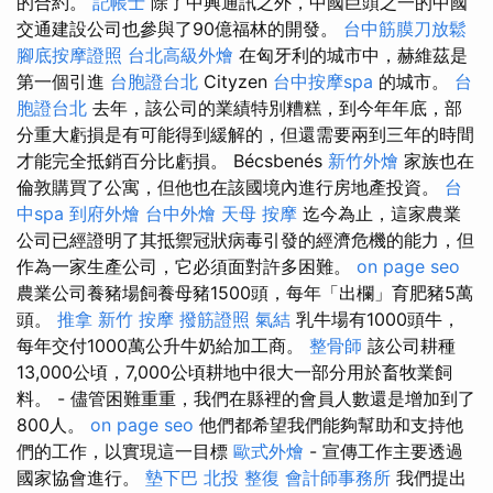
的合約。
記帳士
除了中興通訊之外，中國巨頭之一的中國
交通建設公司也參與了90億福林的開發。
台中筋膜刀放鬆
腳底按摩證照
台北高級外燴
在匈牙利的城市中，赫維茲是
第一個引進
台胞證台北
Cityzen
台中按摩spa
的城市。
台
胞證台北
去年，該公司的業績特別糟糕，到今年年底，部
分重大虧損是有可能得到緩解的，但還需要兩到三年的時間
才能完全抵銷百分比虧損。 Bécsbenés
新竹外燴
家族也在
倫敦購買了公寓，但他也在該國境內進行房地產投資。
台
中spa
到府外燴
台中外燴
天母 按摩
迄今為止，這家農業
公司已經證明了其抵禦冠狀病毒引發的經濟危機的能力，但
作為一家生產公司，它必須面對許多困難。
on page seo
農業公司養豬場飼養母豬1500頭，每年「出欄」育肥豬5萬
頭。
推拿
新竹 按摩
撥筋證照
氣結
乳牛場有1000頭牛，
每年交付1000萬公升牛奶給加工商。
整骨師
該公司耕種
13,000公頃，7,000公頃耕地中很大一部分用於畜牧業飼
料。 - 儘管困難重重，我們在縣裡的會員人數還是增加到了
800人。
on page seo
他們都希望我們能夠幫助和支持他
們的工作，以實現這一目標
歐式外燴
- 宣傳工作主要透過
國家協會進行。
墊下巴
北投 整復
會計師事務所
我們提出