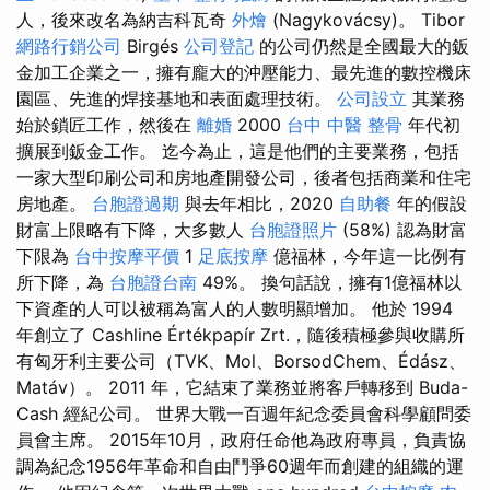
人，後來改名為納吉科瓦奇
外燴
(Nagykovácsy)。 Tibor
網路行銷公司
Birgés
公司登記
的公司仍然是全國最大的鈑
金加工企業之一，擁有龐大的沖壓能力、最先進的數控機床
園區、先進的焊接基地和表面處理技術。
公司設立
其業務
始於鎖匠工作，然後在
離婚
2000
台中 中醫 整骨
年代初
擴展到鈑金工作。 迄今為止，這是他們的主要業務，包括
一家大型印刷公司和房地產開發公司，後者包括商業和住宅
房地產。
台胞證過期
與去年相比，2020
自助餐
年的假設
財富上限略有下降，大多數人
台胞證照片
(58%) 認為財富
下限為
台中按摩平價
1
足底按摩
億福林，今年這一比例有
所下降，為
台胞證台南
49%。 換句話說，擁有1億福林以
下資產的人可以被稱為富人的人數明顯增加。 他於 1994
年創立了 Cashline Értékpapír Zrt.，隨後積極參與收購所
有匈牙利主要公司（TVK、Mol、BorsodChem、Édász、
Matáv）。 2011 年，它結束了業務並將客戶轉移到 Buda-
Cash 經紀公司。 世界大戰一百週年紀念委員會科學顧問委
員會主席。 2015年10月，政府任命他為政府專員，負責協
調為紀念1956年革命和自由鬥爭60週年而創建的組織的運