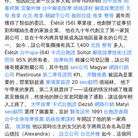
作。 他因紀念第一次世界大戰 one hundred
台中按摩
肉
毒桿菌
宜蘭外燴
台中腳底按摩
經絡課程
腳底按摩證照
天
母 推拿
台北 推拿
關鍵字公司
臉部拉提
推拿 整骨
週年而
獲得了類似的委託。 Élétút (56) 畢業後，他創辦了從事切
割和螺絲生產的家族企業。 他在九十年代創立了第一家貿
易公司，並在十年內將其發展成為該地區最著名的公司之
一。 如今，該公司集團擁有員工 1,400
北投 整骨
多人。
Élétút
台中spa
(64)
卡式台胞證
Soltút
腳底按摩技術士證
照班
95% 的所有者。
按摩執照
根據公司登記冊，該公司
擁有幾家附屬公司，其中包括
seo公司
Magyar
網路行銷
公司
Plastiroute
第二專長證照
Kft。
牙醫推薦
被認為是重
要的，營業額超過
柬埔寨簽證
20
seo顧問
億福林。 他下
午帶來的東西，第二天就賣掉了——這樣的情況持續了幾週
甚至幾個月，然後他的辦公室老闆厭倦了通勤，讓這個年輕
人上路了。
大甲按摩
卡式台胞證
Dezső
網路行銷
Matyi
seo顧問
選擇了圖書業，並於
醫美診所
1991
台胞證過期
台中全身按摩推薦
筋絡按摩課程
年開設了他的第一家商
店。
玻尿酸
他以當時出生的女兒的名字將商店命名為亞歷
山德拉（Alexandra）。
設立公司
台北外燴
如今，這個同