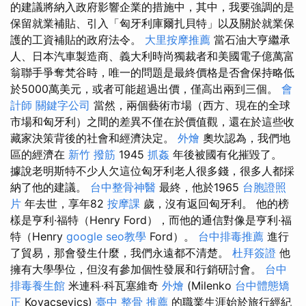
的建議將納入政府影響企業的措施中，其中，我要強調的是
保留就業補貼、引入「匈牙利庫爾扎貝特」以及關於就業保
護的工資補貼的政府法令。
大里按摩推薦
當石油大亨繼承
人、日本汽車製造商、義大利時尚獨裁者和美國電子億萬富
翁聯手爭奪梵谷時，唯一的問題是最終價格是否會保持略低
於5000萬美元，或者可能超過出價，僅高出兩到三個。
會
計師
關鍵字公司
當然，兩個藝術市場（西方、現在的全球
市場和匈牙利）之間的差異不僅在於價值觀，還在於這些收
藏家決策背後的社會和經濟決定。
外燴
奧坎認為，我們地
區的經濟在
新竹 撥筋
1945
抓姦
年後被國有化摧毀了。
據說老明斯特不少人欠這位匈牙利老人很多錢，很多人都採
納了他的建議。
台中整骨神醫
最終，他於1965
台胞證照
片
年去世，享年82
按摩課
歲，沒有返回匈牙利。 他的榜
樣是亨利·福特（Henry Ford），而他的通信對像是亨利·福
特（Henry
google seo教學
Ford）。
台中排毒推薦
進行
了貿易，那會發生什麼，我們永遠都不清楚。
杜拜簽證
他
擁有大學學位，但沒有參加個性發展和行銷研討會。
台中
排毒養生館
米連科·科瓦塞維奇
外燴
(Milenko
台中體態矯
正
Kovacsevics)
臺中 整骨 推薦
的職業生涯始於旅行經紀