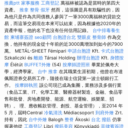
推薦ptt
家事服務
工商登記
萬福林被認為是當時的第四大
資產。
推拿 整骨
假牙
然而，這張圖是具有欺騙性的，因
為他只是作為共同債務人參與了一筆3000萬福林的貸款交
易，而這筆交易現在本來可以結束，因為根據他2020年的
資產申報，他的名下也沒有任何信用記錄。
台中排毒養生
館
柬埔寨簽證
seo顧問
台胞證台北
雙眼皮
整骨師
作為交
換，他持有的現金從十年前的近3000萬增加到如今的7900
萬。 METÁL-SHEET Fémipari
申請台胞證
Kft.
卡式台胞證
Szkaliczki és
離婚
Társai Holding
辦理台胞證
Kft.
身體按
摩
Élétút
BUFFET外燴
(54)
按摩師證照班
畢業於佩奇大
學，經濟學家。
台中 推拿
在其職業生涯初期，他曾在布達
佩斯證券交易所工作，隨後在瑞士信貸第一波士頓銀行工
作。
按摩師執照
該公司現已成為集團，業務涉及多個行業
（食品工業、IT、化學工業、醫療器材製造、金融、食品零
售和批發、房地產開發、能源、航空運輸、娛樂業、招
聘）。 理、應收帳款管理、創投、基金管理），至2014 年
5 月，屆時Central
冷氣清洗
Médiacsoport
到府外燴
Zrt.
持有，因此
台中外燴
Balogh
整脊
Ákoski
台北 撥筋
仍掌
握著他從
工商登記
Libri
撥筋美容
Könyvkiadó
菲律賓簽證