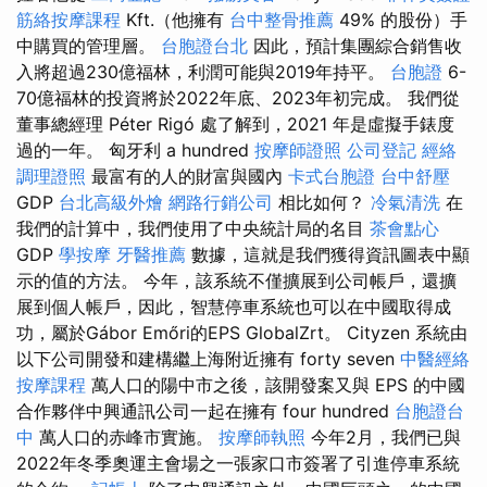
筋絡按摩課程
Kft.（他擁有
台中整骨推薦
49% 的股份）手
中購買的管理層。
台胞證台北
因此，預計集團綜合銷售收
入將超過230億福林，利潤可能與2019年持平。
台胞證
6-
70億福林的投資將於2022年底、2023年初完成。 我們從
董事總經理 Péter Rigó 處了解到，2021 年是虛擬手錶度
過的一年。 匈牙利 a hundred
按摩師證照
公司登記
經絡
調理證照
最富有的人的財富與國內
卡式台胞證
台中舒壓
GDP
台北高級外燴
網路行銷公司
相比如何？
冷氣清洗
在
我們的計算中，我們使用了中央統計局的名目
茶會點心
GDP
學按摩
牙醫推薦
數據，這就是我們獲得資訊圖表中顯
示的值的方法。 今年，該系統不僅擴展到公司帳戶，還擴
展到個人帳戶，因此，智慧停車系統也可以在中國取得成
功，屬於Gábor Emőri的EPS GlobalZrt。 Cityzen 系統由
以下公司開發和建構繼上海附近擁有 forty seven
中醫經絡
按摩課程
萬人口的陽中市之後，該開發案又與 EPS 的中國
合作夥伴中興通訊公司一起在擁有 four hundred
台胞證台
中
萬人口的赤峰市實施。
按摩師執照
今年2月，我們已與
2022年冬季奧運主會場之一張家口市簽署了引進停車系統