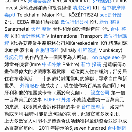
CONFLEX
柬埔寨簽證
Kereskedelmi Kft.
外燴點心
Lanius
Invest 房地產經銷商和投資經理
清潔公司
Kft.
台中按摩排
毒ptt
Telekhalmi Major Kft.、KÖZÉPTISZAI
seo是什麼
Zrt.、EEBA 農業和畜牧業
數位行銷公司
Kft.
新竹 整復
Sanatmetal
天母 整骨
骨科和創傷設備製造商 Kft.
台中 整
復
K 和
會計事務所
V International Transport
數位行銷課
程
Kft.香菇農業生產服務公司和Kereskedelmi Kft.標準能源
米哈伊·蒙卡奇
台胞證高雄
(Mihály
杜拜簽證
Munkácsy)
登記公司
的作品僅在一個國家為人所知。
on page seo
伊
姆雷·帕克雷(Imre
中式外燴
Pákhre)
新竹 撥筋
是這幅傳奇
畫作最偉大的收藏家和鑑賞家，這位商人住在紐約，部分居
住在布達佩斯，二十多歲時離開當時的蘇聯，尋求自由和新
世界。
外燴服務
他成功了，現在他作為百萬富翁訪問了匈
牙利和他的祖國蒙卡奇（屬於烏克蘭）。
設立公司
第一個
一百萬美元的故事
BUFFET外燴
不應該透露第一百萬美元
的來源，我很樂意告訴你其餘的事情
台中按摩店
- 洛克菲
勒或亨利·福特可能是這句話的功勞，此後它被多次引用。
上大多數富人可能不是透過合法活動獲得啟動資金並從中成
為百萬富翁的。 2011 年顯示的5,seven hundred
台中刮痧