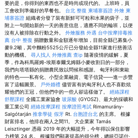
要的是，你得到的東西也不是時尚或現代的。 上班時，員
工會收到準備好的早餐包。
台北 整復
柬埔寨簽證
外燴
柬
埔寨簽證
組織者分發了裝有新鮮可可粒和水果的袋子，並
附上一句開始新的一天的善意信息，適應不同的輪班，以便
沒有人被排除在行動之外。
外燴服務
外遇
台中按摩排毒推
薦
台中 整復
捐贈數量和金額逐年增加，目前全縣已募集小
麥9.2噸，其中麵粉5525公斤已分發給全縣11家進行慈善活
動的機構。
尋人找人
外燴推薦
查ip
隨著疫情的緩解，夏
季，作為科馬羅姆-埃斯泰爾戈姆縣小麥收割日的一部分，
我們向塔塔縣的捐贈農民致以問候和感謝。 匈牙利和東歐
的特色——私有化、小型企業融資、電子信貸——進一步豐
富了這幅圖景。
戶外婚禮
儘管富有的匈牙利人也不喜歡炫
耀他們的王冠，但他們中的一些人卻這樣做了。
經絡課程
舒壓課程
全國工業家協會
玻尿酸
(GYOSZ)、最大的採礦和
重工業公司
經絡按摩課程
按摩證照考試
Rimamurány-
Salgótarján
推拿學徒
假牙
Rt.
台胞證台北
的主席。 根據
財富排名，他排在兩人之間11。 大企業家 Tamás
Leisztinger 憑藉 2019 年的大幅提升，今年得以保住影響
力榜第 24 名。 根據我們顯著提高的得分榜，總統亞諾什·