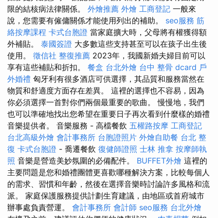
限的結核病法律關係。
外燴推薦
外燴
工商登記
一般來
說，您需要有僱傭關係才能使用列出的補助。
seo服務
筋
絡按摩課程
卡式台胞證
當家庭擴大時，父母將有權獲得額
外補貼。
泰國簽證
大多數這些支持甚至可以在孩子出生後
使用。
徵信社
整復推薦
2023年，我國新婚夫婦目前可以
享有這些補貼和折扣。
餐盒
台北外燴
台中 整骨 dcard
戶
外婚禮
匈牙利有很多酒店可供選擇，其品質和服務當然在
物質和舒適度方面存在差異。 這裡的選擇也不容易，因為
你必須選擇一首對你們兩個最重要的歌曲。 慢慢地，我們
也可以準確地找出您希望在重要日子再次看到什麼樣的婚禮
音樂提供者。 音樂服務 - 高檔餐飲
五權路按摩
工商登記
台北高級外燴
會計事務所
台胞證照片
外燴自助餐
台北 整
復
卡式台胞證
- 喬遷餐飲
復健師證照
士林 推拿
按摩師執
照
音樂是營造美妙氛圍的必備配件。
BUFFET外燴
這裡的
主要問題是您和婚禮團體更喜歡哪種解決方案，比較每個人
的需求、習慣和年齡，然後在選擇音樂時討論許多風格和流
派。 家庭保護服務提供計劃生育建議，由地區或首府城市
辦事處負責營運。
會計事務所
會計師
seo服務
台北外燴