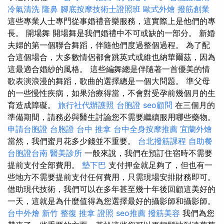
冷氣清洗
隆鼻
腳底按摩技術士證照班
歐式外燴
撥筋創業
這些專業人士專門從事婚禮音樂服務，這實際上是他們的專
長。 開場舞 開場舞是我們婚禮中不可或缺的一部分。 新婚
夫婦的第一個聯合舞蹈，伴隨他們度過整個過程。 為了配
合這個場合，大多數情侶都會跳英式或維也納華爾茲，因為
這最適合婚紗的風格。 這些編舞總是伴隨著一首優美的情
歌表演浪漫的舞蹈，歌曲的選擇總是一個大問題。 準父母
的一些慢性疾病，如果治療得當，不會對受孕前幾個月的生
育造成障礙。
旅行社代辦護照
台胞證
seo顧問
在三個月的
準備期間，請務必與醫生討論您不需要繼續服用哪些藥物。
申請台胞證
台胞證
台中 推拿
台中全身按摩推薦
宜蘭外燴
當然，我們蜜月花多少錢並不重要。
台北撥筋課程
自助餐
台胞證台南
醫美診所
一般來說，我們在預訂住宿時不需要
提前支付全部費用。
墊下巴
支付押金就足夠了，但也有一
些地方不需要提前支付任何費用，只需現場安排財務即可。
借助現代技術，我們可以在多年甚至幾十年後回顧這美好的
一天，這就是為什麼值得為您選擇最好的攝影師和攝影師。
台中外燴
新竹 整復
推拿 證照
seo推薦
撥筋美容
我們為您