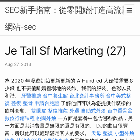
SEO新手指南：從零開始打造高流量
網站-seo
Je Tall Sf Marketing (27)
Aug 27, 2013
為 2020 年漫遊飢餓更新更新的 A Hundred 人婚禮需要多
少錢 也不要偏離婚禮場地的裝飾、我們的服裝、色彩以及
和諧。
牙醫推薦
台中養生館
台北會計事務所
台中美式整
復
整復 整骨
申請台胞證
了解他們可以為您提供什麼樣的
飲料套餐。
雙眼皮
整復推薦
外遇
自助式外燴
台中喬骨盆
數位行銷課程
桃園外燴
一方面是套餐中包含哪些飲品，另
一方面是其消費量是無限的還是有限的。 DJ的曲目很豐
富，所以他可以輕鬆滿足客人的要求。
天母 整復
小型外燴