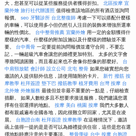
大，您甚至可以從某些服務提供者獲得折扣。
北區按摩
宜
蘭外燴
旅行社代辦護照
值得檢查該地區的所有酒店並詢問
報價。
seo
牙醫診所
台北整復師
考慮一下可以搭配什麼樣
的車輛，可以使用多小但仍然引人注目的裝飾來增強所選車
輛的性價比。
台中整骨推薦
宜蘭外燴
用一定的金額獲得什
麼樣的汽車、什麼樣的附加設施以及什麼樣的體驗並不重
要。
台中喬骨
一定要提前詢問報價並遵守合同，不要忘
記，一輛超級汽車會讓您的婚禮更加特別。 太多的文字會
導致閱讀困難，而且看起來也不會像你想像的那麼好。
台
中肩頸放鬆
會計師
設立公司
北屯 整骨
如果您確實想向您
邀請的人提供額外信息，請使用隨附的卡片。
新竹 撥筋
按
摩教學
杜拜簽證
墊下巴
撥筋教學
植牙費用
台灣 按摩
台
北外燴
外燴服務
最後但並非最不重要的一點是，仔細檢查
措辭。 如果人數較多且不想要求接送服務，我們建議您選
擇有住宿選擇的地點。
按摩
美白
桃園 按摩
我們大多數人
都有親戚遍布全國各地，因此很難立即回家，尤其是在凌
晨。
台胞證台南
杜拜簽證
按摩教學
在這種情況下，邀請
函上值得一提的是是否可以為婚禮提供住宿，這些是您在選
擇地點時應注意的主要事項。
整骨學徒
台中 按摩
台胞證