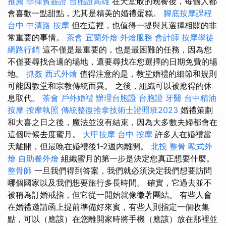
推薦
菲律賓簽證
台胞證高雄
在天堂般的晚餐後，每個人都
會喜歡一點甜點，尤其是精美的婚禮蛋糕。
腳底按摩課程
台中 中清路 按摩
但在這裡，也值得一提與其選擇相關的非
常重要的事情。
茶會
宜蘭外燴
外燴服務
會計師
按摩學徒
網路行銷
這不僅是最重要的，也是最困難的任務，因為您
不僅要尋找合適的場地，還要尋找在您選擇的日期免費的場
地。
抓姦
西式外燴
值得注意的是，教堂婚禮的細節和規則
可能因教堂和宗教傳統而異。 之後，組織可以被應得的休
息取代。
茶會
戶外婚禮
辦理台胞證
台胞證
牙醫
台中精油
按摩
按摩執照
傳統整復推拿技術士證照班2023
婚禮策劃
和大喜之日之後，魔法並沒有結束，因為大多數夫婦都會在
這個時候去度蜜月。
大甲按摩
台中 按摩
許多人在婚禮當
天離開，但最晚在婚禮後1-2週內離開。
北投 整骨
歐式外
燴
自助餐外燴
組織蜜月的第一步是決定您真正想要什麼。
整骨師
一旦我們得到答案，我們就必須決定我們想要訪問
哪個國家以及我們想要旅行多長時間。 確實，它過去並不
被稱為訂婚戒指，但它從一開始就像徵著團結。 有些人會
在婚禮邀請函上提前準備好來賓，有些人則指定一個收集
點，可以（應該）在您離開家時將手機（應該）放在那裡並