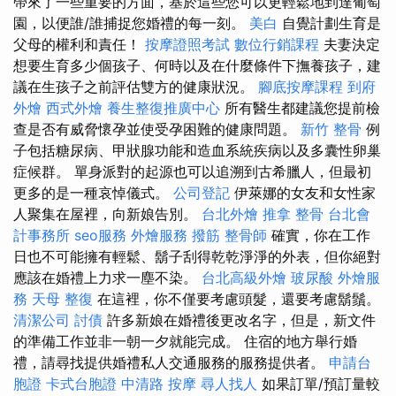
帶來了一些重要的方面，基於這些您可以更輕鬆地到達葡萄
園，以便誰/誰捕捉您婚禮的每一刻。
美白
自覺計劃生育是
父母的權利和責任！
按摩證照考試
數位行銷課程
夫妻決定
想要生育多少個孩子、何時以及在什麼條件下撫養孩子，建
議在生孩子之前評估雙方的健康狀況。
腳底按摩課程
到府
外燴
西式外燴
養生整復推廣中心
所有醫生都建議您提前檢
查是否有威脅懷孕並使受孕困難的健康問題。
新竹 整骨
例
子包括糖尿病、甲狀腺功能和造血系統疾病以及多囊性卵巢
症候群。 單身派對的起源也可以追溯到古希臘人，但最初
更多的是一種哀悼儀式。
公司登記
伊萊娜的女友和女性家
人聚集在屋裡，向新娘告別。
台北外燴
推拿 整骨
台北會
計事務所
seo服務
外燴服務
撥筋
整骨師
確實，你在工作
日也不可能擁有輕鬆、鬍子刮得乾乾淨淨的外表，但你絕對
應該在婚禮上力求一塵不染。
台北高級外燴
玻尿酸
外燴服
務
天母 整復
在這裡，你不僅要考慮頭髮，還要考慮鬍鬚。
清潔公司
討債
許多新娘在婚禮後更改名字，但是，新文件
的準備工作並非一朝一夕就能完成。 住宿的地方舉行婚
禮，請尋找提供婚禮私人交通服務的服務提供者。
申請台
胞證
卡式台胞證
中清路 按摩
尋人找人
如果訂單/預訂量較