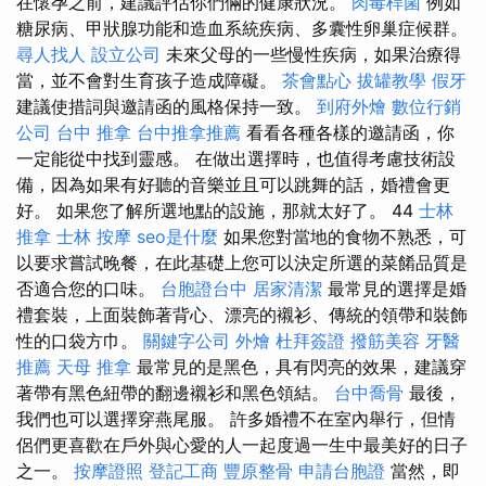
在懷孕之前，建議評估你們倆的健康狀況。
肉毒桿菌
例如
糖尿病、甲狀腺功能和造血系統疾病、多囊性卵巢症候群。
尋人找人
設立公司
未來父母的一些慢性疾病，如果治療得
當，並不會對生育孩子造成障礙。
茶會點心
拔罐教學
假牙
建議使措詞與邀請函的風格保持一致。
到府外燴
數位行銷
公司
台中 推拿
台中推拿推薦
看看各種各樣的邀請函，你
一定能從中找到靈感。 在做出選擇時，也值得考慮技術設
備，因為如果有好聽的音樂並且可以跳舞的話，婚禮會更
好。 如果您了解所選地點的設施，那就太好了。 44
士林
推拿
士林 按摩
seo是什麼
如果您對當地的食物不熟悉，可
以要求嘗試晚餐，在此基礎上您可以決定所選的菜餚品質是
否適合您的口味。
台胞證台中
居家清潔
最常見的選擇是婚
禮套裝，上面裝飾著背心、漂亮的襯衫、傳統的領帶和裝飾
性的口袋方巾。
關鍵字公司
外燴
杜拜簽證
撥筋美容
牙醫
推薦
天母 推拿
最常見的是黑色，具有閃亮的效果，建議穿
著帶有黑色紐帶的翻邊襯衫和黑色領結。
台中喬骨
最後，
我們也可以選擇穿燕尾服。 許多婚禮不在室內舉行，但情
侶們更喜歡在戶外與心愛的人一起度過一生中最美好的日子
之一。
按摩證照
登記工商
豐原整骨
申請台胞證
當然，即