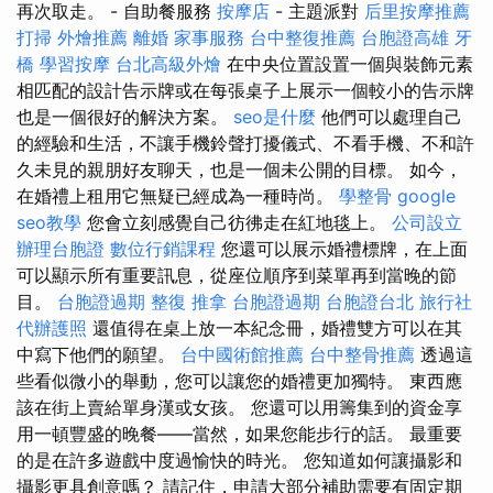
再次取走。 - 自助餐服務
按摩店
- 主題派對
后里按摩推薦
打掃
外燴推薦
離婚
家事服務
台中整復推薦
台胞證高雄
牙
橋
學習按摩
台北高級外燴
在中央位置設置一個與裝飾元素
相匹配的設計告示牌或在每張桌子上展示一個較小的告示牌
也是一個很好的解決方案。
seo是什麼
他們可以處理自己
的經驗和生活，不讓手機鈴聲打擾儀式、不看手機、不和許
久未見的親朋好友聊天，也是一個未公開的目標。 如今，
在婚禮上租用它無疑已經成為一種時尚。
學整骨
google
seo教學
您會立刻感覺自己彷彿走在紅地毯上。
公司設立
辦理台胞證
數位行銷課程
您還可以展示婚禮標牌，在上面
可以顯示所有重要訊息，從座位順序到菜單再到當晚的節
目。
台胞證過期
整復 推拿
台胞證過期
台胞證台北
旅行社
代辦護照
還值得在桌上放一本紀念冊，婚禮雙方可以在其
中寫下他們的願望。
台中國術館推薦
台中整骨推薦
透過這
些看似微小的舉動，您可以讓您的婚禮更加獨特。 東西應
該在街上賣給單身漢或女孩。 您還可以用籌集到的資金享
用一頓豐盛的晚餐——當然，如果您能步行的話。 最重要
的是在許多遊戲中度過愉快的時光。 您知道如何讓攝影和
攝影更具創意嗎？ 請記住，申請大部分補助需要有固定期