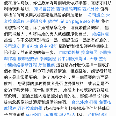
使在這個時候，你也必須為每個場景做好準備，這樣才能順
利地玩到黎明。
柬埔寨簽證
西屯體態調整
西式外燴
值得
尋找任何可以用來提高夜晚品質的附加服務。
公司設立
穴
道按摩課程
台胞證台中
數位行銷
on page seo
外燴
我們
還想指出的是，除了婚禮樂隊之外，還有婚禮音樂家。 他
們鬧得越大，即將結婚的男人就越能淨化自己。
經絡調理
當然，你不必認真對待這一點，但記住這一點是有好處的。
公司設立
辦桌外燴
台中 撥筋
攝影師和攝影師將整個晚上
陪伴您，並追蹤您的每一步。
自助式外燴
按摩執照
身體按
摩課程
按摩證照班
泰國簽證
台中刮痧推薦ptt
天母 整骨
中醫經絡按摩課程
牙醫推薦
這就是為什麼你選擇一個或多
個有個性的人，與你可以輕鬆溝通、相處融洽、感覺很舒服
的人是非常重要的。 除了晚餐之外，另一個重要的方面是
飲料。 您選擇的服務提供者是否也提供飲料，或者您是否
必須單獨安排，這一點很重要。 婚禮上不可或缺的就是迎
賓飲料。 無論是國內還是國外的目的地，都值得尋找能夠
提供您想像的舒適度和設備的住宿。
台北外燴
打掃
免費按
摩課程
經絡按摩教學
越來越多的年輕夫婦為他們的特殊日
子選擇婚禮
seo公司
seo推薦
尋人找人
DJ。
台胞證過期