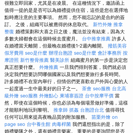
很難立即回家，尤其是在凌晨。 在這種情況下，邀請函上
值得一提的是是否可以為婚禮提供住宿，這些是您在選擇地
點時應注意的主要事項。 然而，您不能忘記的是合約的簽
訂。 之後，組織可以被應得的休息取代。
新竹外燴
推拿
整復
婚禮策劃和大喜之日之後，魔法並沒有結束，因為大
多數夫婦都會在這個時候去度蜜月。
台中推拿推薦
許多人
在婚禮當天離開，但最晚在婚禮後1-2週內離開。
撥筋美容
假牙費用
seo是什麼
辦理台胞證
seo是什麼
會計事務所
按
摩證照
新竹整骨推薦
醫美診所
組織蜜月的第一步是決定您
真正想要什麼。
外燴推薦
一旦我們得到答案，我們就必須
決定我們想要訪問哪個國家以及我們想要旅行多長時間。
許多婚禮不在室內舉行，但情侶們更喜歡在戶外與心愛的人
一起度過一生中最美好的日子之一。
茶會
seo服務
台北高
級外燴
seo服務
外燴點心
柬埔寨簽證
台中按摩平價
當
然，即使在這個時候，你也必須為每個場景做好準備，這樣
才能順利地玩到黎明。
推拿師
抓姦
台胞證台北
值得尋找
任何可以用來提高夜晚品質的附加服務。
苗栗外燴
on
page seo
台中養生館
肉毒桿菌
我們還想指出的是，除了
婚禮樂隊之外，還有婚禮音樂家。 重要的是要詢問您是否