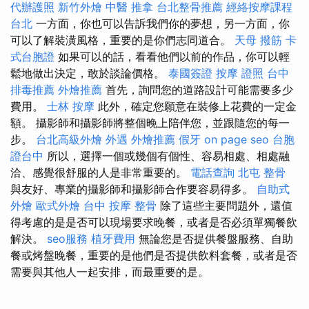
代辦護照
新竹外燴
中醫 推拿
台北整骨推薦
經絡按摩課程
台北
一方面，你也可以告訴我們你的夢想，另一方面，你
可以了解裝潢風格，重要的是你們志同道合。
天母 撥筋
卡
式台胞證
如果可以的話，看看他們以前的作品，你可以輕
鬆地做出決定，敢於談論價格。
泰國簽證
按摩 證照
台中
排毒推薦
外燴推薦
首先，詢問您的道路設計可能需要多少
費用。
士林 按摩
此外，確定您願意在裝修上花費的一定金
額。 攝影師和攝影師將整個晚上陪伴您，並跟隨您的每一
步。
台北高級外燴
外遇
外燴推薦
假牙
on page seo
台胞
證台中
所以，選擇一個或幾個有個性、容易相處、相處融
洽、感覺很舒服的人是非常重要的。
電話查詢
北屯 整骨
與友好、專業的攝影師和攝影師合作要容易得多。
自助式
外燴
歐式外燴
台中 按摩 整骨
除了這些主要問題外，還值
得考慮的是是否可以現場要求晚餐，或者是否必須單獨餐飲
解決。
seo服務
植牙費用
無論您是否提供餐盤服務、自助
餐或烤盤晚餐，重要的是他們是否提供飲料套餐，或者是否
需要與其他人一起安排，而最重要的是。