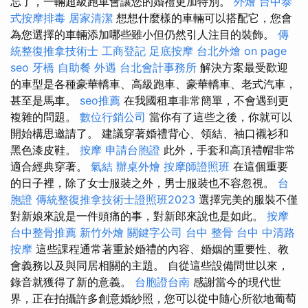
忘了，一輛超級跑車會讓您的婚禮更加特別。
外燴
台中泰
式按摩排毒
居家清潔
想想什麼樣的車輛可以搭配它，您會
為您選擇的車輛添加哪些雖小但仍然引人注目的裝飾。
傳
統整復推拿技術士
工商登記
足底按摩
台北外燴
on page
seo
牙橋
自助餐
外遇
台北會計事務所
解決方案最受歡迎
的車型是各種豪華轎車、高級跑車、豪華轎車、老式汽車，
甚至是馬車。
seo推薦
在我國租車非常簡單，不會遇到更
複雜的問題。
數位行銷公司
當你有了這些之後，你就可以
開始構思邀請了。 建議穿著婚禮背心、領結、袖口襯衫和
黑色漆皮鞋。
按摩
申請台胞證
此外，手套和高頂禮帽非常
適合經典穿著。
氣結
辦桌外燴
按摩師證照班
在這個重要
的日子裡，除了女士服裝之外，男士服裝也不容忽視。
台
胞證
傳統整復推拿技術士證照班2023
選擇完美的服裝不僅
對新娘來說是一件頭痛的事，對新郎來說也是如此。
按摩
台中整骨推薦
新竹外燴
關鍵字公司
台中 整骨
台中 中清路
按摩
這些課程通常著重於婚禮的內容、婚姻的重要性、教
會義務以及與同居相關的主題。 自從這些設備問世以來，
錄音就獲得了新的意義。
台胞證台南
感謝當今的現代世
界，正在拍攝許多創意婚紗照，您可以從中隨心所欲地葡萄