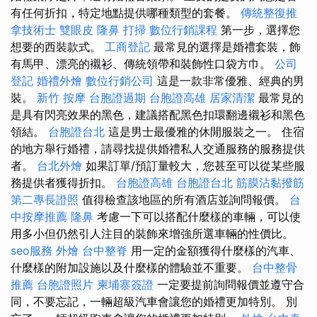
有任何折扣，特定地點提供哪種類型的套餐。
傳統整復推
拿技術士
雙眼皮
隆鼻
打掃
數位行銷課程
第一步，選擇您
想要的西裝款式。
工商登記
最常見的選擇是婚禮套裝，飾
有馬甲、漂亮的襯衫、傳統領帶和裝飾性口袋方巾。
公司
登記
婚禮外燴
數位行銷公司
這是一款非常優雅、經典的男
裝。
新竹 按摩
台胞證過期
台胞證高雄
居家清潔
最常見的
是具有閃亮效果的黑色，建議搭配黑色扣環翻邊襯衫和黑色
領結。
台胞證台北
這是男士最優雅的休閒服裝之一。 住宿
的地方舉行婚禮，請尋找提供婚禮私人交通服務的服務提供
者。
台北外燴
如果訂單/預訂量較大，您甚至可以從某些服
務提供者獲得折扣。
台胞證高雄
台胞證台北
筋膜沾黏撥筋
第二專長證照
值得檢查該地區的所有酒店並詢問報價。
台
中按摩推薦
隆鼻
考慮一下可以搭配什麼樣的車輛，可以使
用多小但仍然引人注目的裝飾來增強所選車輛的性價比。
seo服務
外燴
台中整脊
用一定的金額獲得什麼樣的汽車、
什麼樣的附加設施以及什麼樣的體驗並不重要。
台中整骨
推薦
台胞證照片
柬埔寨簽證
一定要提前詢問報價並遵守合
同，不要忘記，一輛超級汽車會讓您的婚禮更加特別。 別