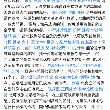
整個過程。
推拿 整骨
大里 整骨
台中整脊
BUFFET外燴
為
了配合這個場合，大多數情侶都會跳英式或維也納華爾茲，
因為這最適合婚紗的風格。
登記公司
到府外燴
這些編舞總
是伴隨著一首優美的情歌表演浪漫的舞蹈，歌曲的選擇總是
一個大問題。 當然，如果成功的話，你可以用籌集到的資
金享用一頓豐盛的晚餐。
小型外燴推薦
按摩 課程
會計事
務所
美白
當您找到最適合您的音樂時，您可以學習編舞。
北投 推拿
台中 整骨
seo推薦
小型外燴推薦
台胞證台中
泰
國簽證
台北會計事務所
整復師證照
seo是什麼
無論是華爾
滋還是獨特的舞蹈，找一位舞蹈老師來教你每一步。 然
而，重要的是要考慮退休後我們將有多少強制性費用以及可
以留多少錢用於度蜜月。
指壓課程
茶會點心
台胞證過期
登記公司
一旦這些問題都弄清楚了，就該開始夢想和收拾
行李了。
台北撥筋課程
推拿
台中精油按摩
桃園外燴
如
今，在婚禮上租用它已成為一種時尚。
外遇
您會立即感覺
自己好像走在紅地毯上。
玻尿酸
宜蘭外燴
整骨推薦
台胞
證
您可以張貼婚禮佈告欄，在上面可以顯示所有重要訊
息，從座位順序到菜單再到當晚的節目。 向每個人概述你
想要什麼樣的風格，開始與他們談論晚上的事情。
旅行社