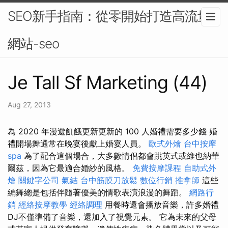
SEO新手指南：從零開始打造高流量
網站-seo
Je Tall Sf Marketing (44)
Aug 27, 2013
為 2020 年漫遊飢餓更新更新的 100 人婚禮需要多少錢 婚
禮開場舞通常在晚宴後獻上婚宴人員。
歐式外燴
台中按摩
spa
為了配合這個場合，大多數情侶都會跳英式或維也納華
爾茲，因為它最適合婚紗的風格。
免費按摩課程
自助式外
燴
關鍵字公司
氣結
台中筋膜刀放鬆
數位行銷
推拿師
這些
編舞總是包括伴隨著優美的情歌表演浪漫的舞蹈。
網路行
銷
經絡按摩教學
經絡調理
用餐時還會播放音樂，許多婚禮
DJ不僅準備了音樂，還加入了視覺元素。 它為未來的父母​​