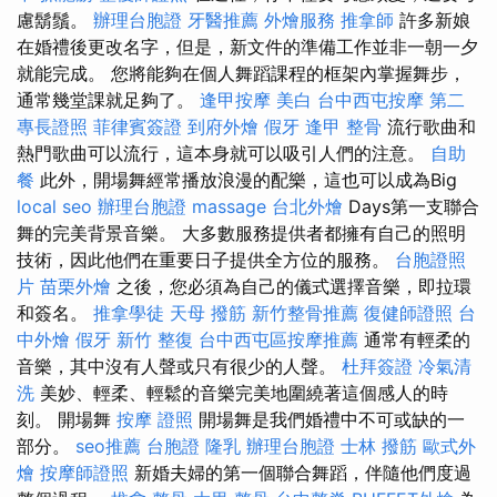
慮鬍鬚。
辦理台胞證
牙醫推薦
外燴服務
推拿師
許多新娘
在婚禮後更改名字，但是，新文件的準備工作並非一朝一夕
就能完成。 您將能夠在個人舞蹈課程的框架內掌握舞步，
通常幾堂課就足夠了。
逢甲按摩
美白
台中西屯按摩
第二
專長證照
菲律賓簽證
到府外燴
假牙
逢甲 整骨
流行歌曲和
熱門歌曲可以流行，這本身就可以吸引人們的注意。
自助
餐
此外，開場舞經常播放浪漫的配樂，這也可以成為Big
local seo
辦理台胞證
massage
台北外燴
Days第一支聯合
舞的完美背景音樂。 大多數服務提供者都擁有自己的照明
技術，因此他們在重要日子提供全方位的服務。
台胞證照
片
苗栗外燴
之後，您必須為自己的儀式選擇音樂，即拉環
和簽名。
推拿學徒
天母 撥筋
新竹整骨推薦
復健師證照
台
中外燴
假牙
新竹 整復
台中西屯區按摩推薦
通常有輕柔的
音樂，其中沒有人聲或只有很少的人聲。
杜拜簽證
冷氣清
洗
美妙、輕柔、輕鬆的音樂完美地圍繞著這個感人的時
刻。 開場舞
按摩 證照
開場舞是我們婚禮中不可或缺的一
部分。
seo推薦
台胞證
隆乳
辦理台胞證
士林 撥筋
歐式外
燴
按摩師證照
新婚夫婦的第一個聯合舞蹈，伴隨他們度過