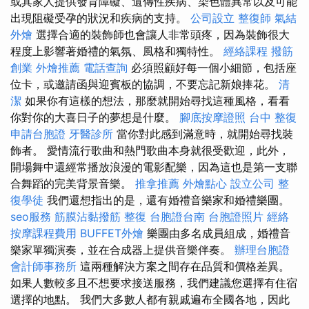
或其家人提供發育障礙、遺傳性疾病、染色體異常以及可能
出現阻礙受孕的狀況和疾病的支持。
公司設立
整復師
氣結
外燴
選擇合適的裝飾師也會讓人非常頭疼，因為裝飾很大
程度上影響著婚禮的氣氛、風格和獨特性。
經絡課程
撥筋
創業
外燴推薦
電話查詢
必須照顧好每一個小細節，包括座
位卡，或邀請函與迎賓板的協調，不要忘記新娘捧花。
清
潔
如果你有這樣的想法，那麼就開始尋找這種風格，看看
你對你的大喜日子的夢想是什麼。
腳底按摩證照
台中 整復
申請台胞證
牙醫診所
當你對此感到滿意時，就開始尋找裝
飾者。 愛情流行歌曲和熱門歌曲本身就很受歡迎，此外，
開場舞中還經常播放浪漫的電影配樂，因為這也是第一支聯
合舞蹈的完美背景音樂。
推拿推薦
外燴點心
設立公司
整
復學徒
我們還想指出的是，還有婚禮音樂家和婚禮樂團。
seo服務
筋膜沾黏撥筋
整復
台胞證台南
台胞證照片
經絡
按摩課程費用
BUFFET外燴
樂團由多名成員組成，婚禮音
樂家單獨演奏，並在合成器上提供音樂伴奏。
辦理台胞證
會計師事務所
這兩種解決方案之間存在品質和價格差異。
如果人數較多且不想要求接送服務，我們建議您選擇有住宿
選擇的地點。 我們大多數人都有親戚遍布全國各地，因此