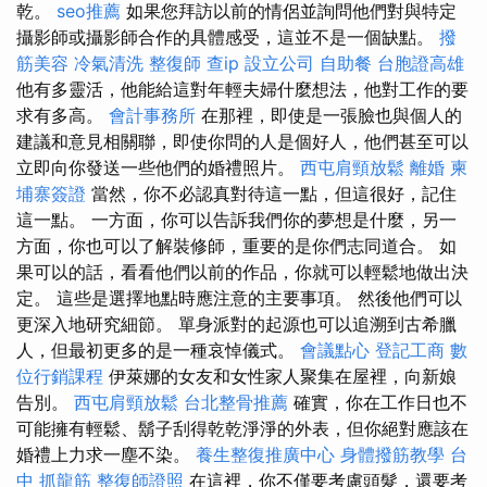
乾。
seo推薦
如果您拜訪以前的情侶並詢問他們對與特定
攝影師或攝影師合作的具體感受，這並不是一個缺點。
撥
筋美容
冷氣清洗
整復師
查ip
設立公司
自助餐
台胞證高雄
他有多靈活，他能給這對年輕夫婦什麼想法，他對工作的要
求有多高。
會計事務所
在那裡，即使是一張臉也與個人的
建議和意見相關聯，即使你問的人是個好人，他們甚至可以
立即向你發送一些他們的婚禮照片。
西屯肩頸放鬆
離婚
柬
埔寨簽證
當然，你不必認真對待這一點，但這很好，記住
這一點。 一方面，你可以告訴我們你的夢想是什麼，另一
方面，你也可以了解裝修師，重要的是你們志同道合。 如
果可以的話，看看他們以前的作品，你就可以輕鬆地做出決
定。 這些是選擇地點時應注意的主要事項。 然後他們可以
更深入地研究細節。 單身派對的起源也可以追溯到古希臘
人，但最初更多的是一種哀悼儀式。
會議點心
登記工商
數
位行銷課程
伊萊娜的女友和女性家人聚集在屋裡，向新娘
告別。
西屯肩頸放鬆
台北整骨推薦
確實，你在工作日也不
可能擁有輕鬆、鬍子刮得乾乾淨淨的外表，但你絕對應該在
婚禮上力求一塵不染。
養生整復推廣中心
身體撥筋教學
台
中 抓龍筋
整復師證照
在這裡，你不僅要考慮頭髮，還要考